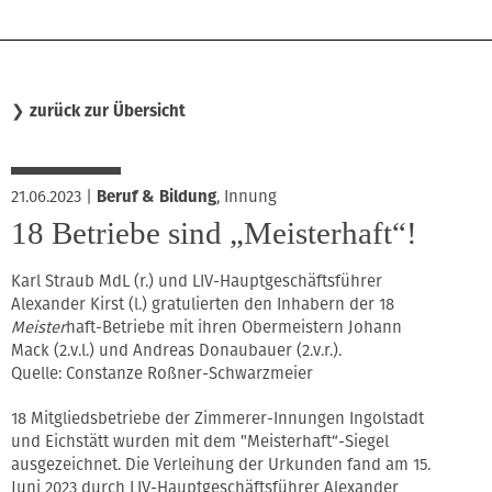
❯
zurück zur Übersicht
21.06.2023
|
Beruf & Bildung
,
Innung
18 Betriebe sind „Meisterhaft“!
Karl Straub MdL (r.) und LIV-Hauptgeschäftsführer
Alexander Kirst (l.) gratulierten den Inhabern der 18
Meister
haft-Betriebe mit ihren Obermeistern Johann
Mack (2.v.l.) und Andreas Donaubauer (2.v.r.).
Quelle: Constanze Roßner-Schwarzmeier
18 Mitgliedsbetriebe der Zimmerer-Innungen Ingolstadt
und Eichstätt wurden mit dem "Meisterhaft“-Siegel
ausgezeichnet. Die Verleihung der Urkunden fand am 15.
Juni 2023 durch LIV-Hauptgeschäftsführer Alexander