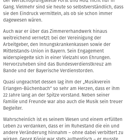
der Wertschöpfungskette Forst und Holz nicht nur in
Gang. Vielmehr sind sie heute so selbstverständlich, dass
sie den Eindruck vermitteln, als ob sie schon immer
dagewesen wären.
Auch war er über das Zimmererhandwerk hinaus
weitreichend vernetzt: bei der Vereinigung der
Arbeitgeber, den Innungskrankenkassen sowie der
Mittelstands-Union in Bayern. Sein Engagement
widerspiegelte sich in einer Vielzahl von Ehrungen.
Hervorzuheben sind das Bundesverdienstkreuz am
Bande und der Bayerische Verdienstorden.
Quasi ungeachtet dessen lag ihm der „Musikverein
Erlangen-Büchenbach“ so sehr am Herzen, dass er ihm
22 Jahre lang an der Spitze vorstand. Neben seiner
Familie und Freunde war also auch die Musik sein treuer
Begleiter.
Wahrscheinlich ist es seinem Wesen und einem erfüllten
Leben zu verdanken, dass er im Ruhestand die ein und
andere Veränderung hinnahm – ohne dabei verbittert zu
wirken. Georg König war stets authentisch – er musste