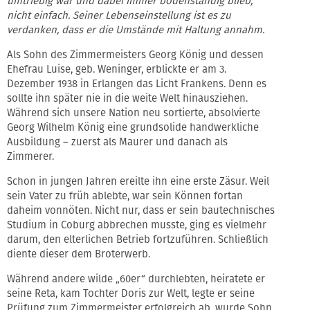
umtriebig war und dabei immer bodenständig blieb,
nicht einfach. Seiner Lebenseinstellung ist es zu
verdanken, dass er die Umstände mit Haltung annahm.
Als Sohn des Zimmermeisters Georg König und dessen
Ehefrau Luise, geb. Weninger, erblickte er am 3.
Dezember 1938 in Erlangen das Licht Frankens. Denn es
sollte ihn später nie in die weite Welt hinausziehen.
Während sich unsere Nation neu sortierte, absolvierte
Georg Wilhelm König eine grundsolide handwerkliche
Ausbildung – zuerst als Maurer und danach als
Zimmerer.
Schon in jungen Jahren ereilte ihn eine erste Zäsur. Weil
sein Vater zu früh ablebte, war sein Können fortan
daheim vonnöten. Nicht nur, dass er sein bautechnisches
Studium in Coburg abbrechen musste, ging es vielmehr
darum, den elterlichen Betrieb fortzuführen. Schließlich
diente dieser dem Broterwerb.
Während andere wilde „60er“ durchlebten, heiratete er
seine Reta, kam Tochter Doris zur Welt, legte er seine
Prüfung zum Zimmermeister erfolgreich ab, wurde Sohn