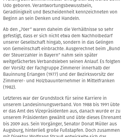
Udo geboren. Verantwortungsbewusstsein,
Geradlinigkeit und Bescheidenheit kennzeichneten von
Beginn an sein Denken und Handeln.
Ab den „70er“ waren daheim die Verhältnisse so sehr
gefestigt, dass er sich nicht etwa dem Nachholbedarf
unserer Gesellschaft hingab, sondern in das Gelingen
von Gemeinschaft einbrachte. Ausgerechnet beim „Bund
der Steuerzahler in Bayern“ nahm sein später
weitgefächertes Verbandsleben seinen Anlauf. Es folgten
der Vorsitz der Fachgruppe Zimmerer innerhalb der
Bauinnung Erlangen (1977) und der Bezirksvorsitz der
Zimmerer- und Holzbauunternehmer in Mittelfranken
(1982).
Letzteres war der Grundstock für seine Karriere in
unserem Landesinnungsverband. Von 1988 bis 1991 übte
er das Amt des Vizepräsidenten aus, danach wurde er zu
unserem Präsidenten gewählt und übte dieses Ehrenamt
bis 2009 aus. Sein Vorgänger, Senator Donat Müller aus
Augsburg, hinterließ große Fußstapfen. Doch zusammen
mit Direktor Wolfgang Strauß entwickelte sich das