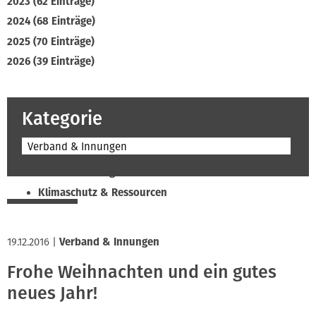
2023 (62 Einträge)
2024 (68 Einträge)
2025 (70 Einträge)
2026 (39 Einträge)
Kategorie
Verband & Innungen
Beruf & Bildung
Klimaschutz & Ressourcen
Normen & Fachregeln
Prävention & Arbeitsschutz
19.12.2016
|
Verband & Innungen
Recht & Wirtschaft
Frohe Weihnachten und ein gutes
Soziales & Tarifpolitik
neues Jahr!
Verband & Innungen
Interviews