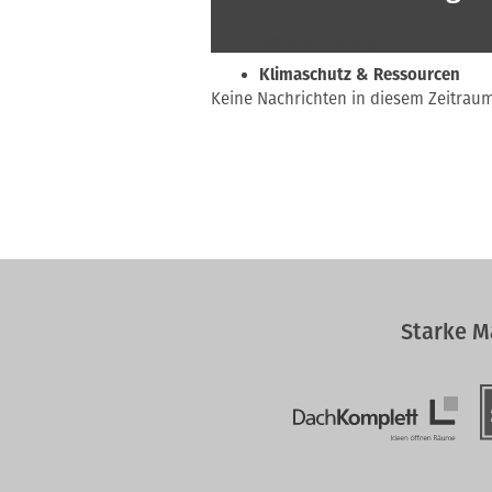
Beruf & Bildung
Klimaschutz & Ressourcen
Keine Nachrichten in diesem Zeitrau
Normen & Fachregeln
Prävention & Arbeitsschutz
Recht & Wirtschaft
Soziales & Tarifpolitik
Verband & Innungen
Interviews
Innung
Starke M