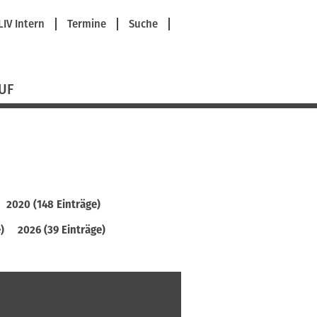
avigation
LIV Intern
Termine
Suche
berspringen
UF
2020 (148 Einträge)
)
2026 (39 Einträge)