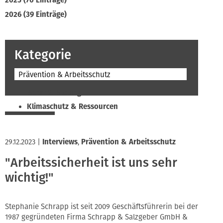
2025 (70 Einträge)
2026 (39 Einträge)
Kategorie
Prävention & Arbeitsschutz
Beruf & Bildung
Klimaschutz & Ressourcen
Normen & Fachregeln
Prävention & Arbeitsschutz
29.12.2023
|
Interviews
,
Prävention & Arbeitsschutz
Recht & Wirtschaft
"Arbeitssicherheit ist uns sehr
Soziales & Tarifpolitik
wichtig!"
Verband & Innungen
Interviews
Innung
Stephanie Schrapp ist seit 2009 Geschäftsführerin bei der
1987 gegründeten Firma Schrapp & Salzgeber GmbH &